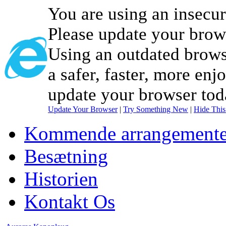
You are using an insecu
Please update your brow
Using an outdated brows
a safer, faster, more enj
update your browser tod
Update Your Browser
|
Try Something New
|
Hide Thi
Kommende arrangemente
Besætning
Historien
Kontakt Os