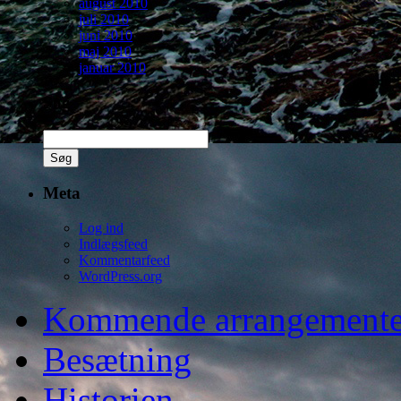
august 2010
juli 2010
juni 2010
maj 2010
januar 2010
Søg
Søg
efter:
Meta
Log ind
Indlægsfeed
Kommentarfeed
WordPress.org
Kommende arrangemente
Besætning
Historien