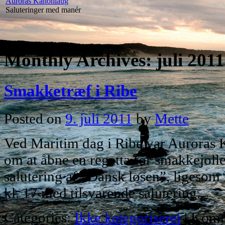
Auroras Kanonlaug
Saluteringer med manér
Monthly Archives:
juli 2011
Smakketræf i Ribe
Posted on
9. juli 2011
by
Mette
Ved Maritim dag i Ribe var Auroras 
om at åbne en regatta for smakkejolle
salutering af “Dansk løsen”, ligesom 
kl. 17 med tilsvarende salutering.
Categories:
Ikke kategoriseret
|
Komm