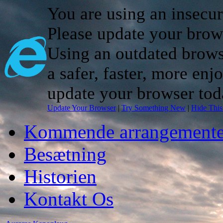
You are using an insecu
Please update your brow
Using an outdated brows
a safer, faster, more enj
update your browser tod
Update Your Browser
|
Try Something New
|
Hide Thi
Kommende arrangemente
Besætning
Historien
Kontakt Os