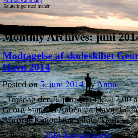
Auroras Kanonlaug
Saluteringer med manér
Monthly Archives:
juni 201
Modtagelse af skoleskibet Geo
Havn 2014
Posted on
5. juni 2014
by
Anna
Torsdag den 5. juni 2014 kl. 17.00 
Georg Stage til Aabenraa Havn. I de
Auroras Kanonlaug salut “Dansk 
Categories:
Ikke kategoriseret
|
Komm