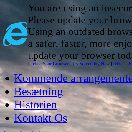
You are using an insecu
Please update your brow
Using an outdated brows
a safer, faster, more enj
update your browser tod
Update Your Browser
|
Try Something New
|
Hide Thi
Kommende arrangemente
Besætning
Historien
Kontakt Os