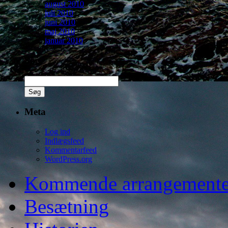
august 2010
juli 2010
juni 2010
maj 2010
januar 2010
Søg
Søg
efter:
Meta
Log ind
Indlægsfeed
Kommentarfeed
WordPress.org
Kommende arrangemente
Besætning