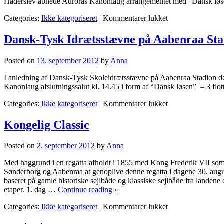
Haderslev åbnede Auroras Kanonlaug arrangementet med “Dansk lø
til
Categories:
Ikke kategoriseret
|
Kommentarer lukket
Naturvidenskabel
Festival
Dansk-Tysk Idrætsstævne på Aabenraa Sta
EUC-
SYD
Posted on
13. september 2012
by
Anna
Haderslev
I anledning af Dansk-Tysk Skoleidrætsstævne på Aabenraa Stadion d
Kanonlaug afslutningssalut kl. 14.45 i form af “Dansk løsen” – 3 fl
til
Categories:
Ikke kategoriseret
|
Kommentarer lukket
Dansk-
Tysk
Kongelig Classic
Idrætsstævne
på
Posted on
2. september 2012
by
Anna
Aabenraa
Stadion
Med baggrund i en regatta afholdt i 1855 med Kong Frederik VII som
Sønderborg og Aabenraa at genoplive denne regatta i dagene 30. augus
baseret på gamle historiske sejlbåde og klassiske sejlbåde fra landen
etaper. 1. dag …
Continue reading
»
til
Categories:
Ikke kategoriseret
|
Kommentarer lukket
Kongelig