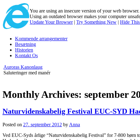
You are using an insecure version of
your web browser
Using an outdated browser makes your computer unsafe. 
Update Your Browser
|
Try Something New
|
Hide Thi
Kommende arrangementer
Besætning
Historien
Kontakt Os
Auroras Kanonlaug
Saluteringer med manér
Monthly Archives:
september 2
Naturvidenskabelig Festival EUC-SYD Ha
Posted on
27. september 2012
by
Anna
Ved EUC-Syds årlige “Naturvidenskabelig Festival” for 7-800 børn t