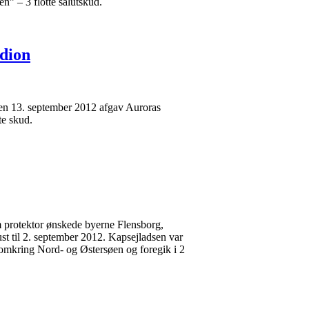
sen” – 3 flotte salutskud.
ig
dion
en 13. september 2012 afgav Auroras
otte skud.
 protektor ønskede byerne Flensborg,
t til 2. september 2012. Kapsejladsen var
e omkring Nord- og Østersøen og foregik i 2