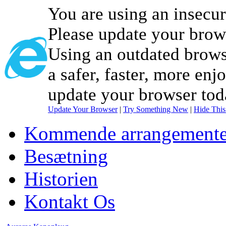
You are using an insecu
Please update your brow
Using an outdated brows
a safer, faster, more enj
update your browser tod
Update Your Browser
|
Try Something New
|
Hide Thi
Kommende arrangemente
Besætning
Historien
Kontakt Os