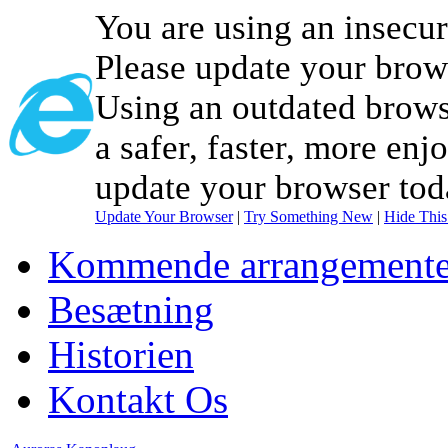
You are using an insecu
Please update your brow
Using an outdated brows
a safer, faster, more enj
update your browser tod
Update Your Browser
|
Try Something New
|
Hide Thi
Kommende arrangemente
Besætning
Historien
Kontakt Os