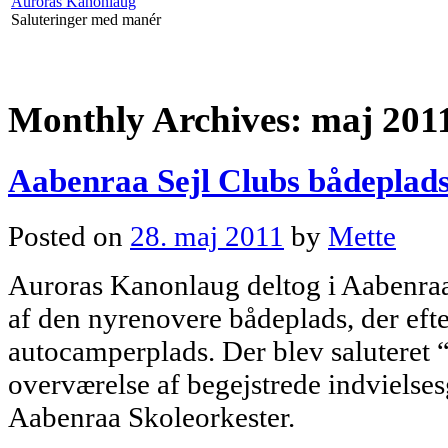
Auroras Kanonlaug
Saluteringer med manér
Monthly Archives:
maj 201
Aabenraa Sejl Clubs bådeplad
Posted on
28. maj 2011
by
Mette
Auroras Kanonlaug deltog i Aabenraa
af den nyrenovere bådeplads, der ef
autocamperplads. Der blev saluteret 
overværelse af begejstrede indvielse
Aabenraa Skoleorkester.