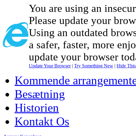
You are using an insecu
Please update your brow
Using an outdated brows
a safer, faster, more enj
update your browser tod
Update Your Browser
|
Try Something New
|
Hide Thi
Kommende arrangemente
Besætning
Historien
Kontakt Os