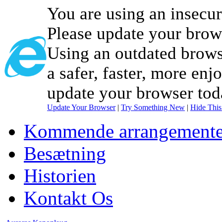
You are using an insecu
Please update your brow
Using an outdated brows
a safer, faster, more enj
update your browser tod
Update Your Browser
|
Try Something New
|
Hide Thi
Kommende arrangemente
Besætning
Historien
Kontakt Os