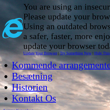
You are using an insecu
Please update your brow
Using an outdated brows
a safer, faster, more enj
update your browser tod
Update Your Browser
|
Try Something New
|
Hide Thi
Kommende arrangemente
Besætning
Historien
Kontakt Os