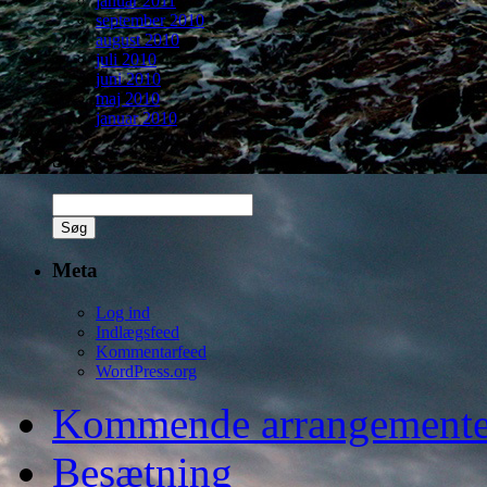
januar 2011
september 2010
august 2010
juli 2010
juni 2010
maj 2010
januar 2010
Søg
Søg
efter:
Meta
Log ind
Indlægsfeed
Kommentarfeed
WordPress.org
Kommende arrangemente
Besætning