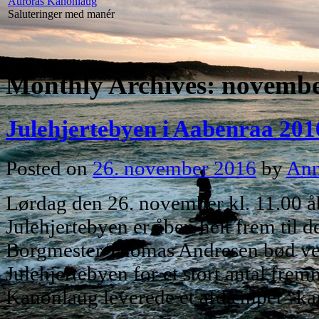
Auroras Kanonlaug
Saluteringer med manér
Monthly Archives:
novembe
Julehjertebyen i Aabenraa 201
Posted on
26. november 2016
by
An
Lørdag den 26. november kl. 11.00 å
Julehjertebyen er åben helt frem til 
Borgmester Thomas Andresen bød v
Julehjertebyen for et stort antal fr
Kanonlaug leverede et afdæmpet “k