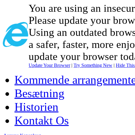
You are using an insecu
Please update your brow
Using an outdated brows
a safer, faster, more enj
update your browser tod
Update Your Browser
|
Try Something New
|
Hide Thi
Kommende arrangemente
Besætning
Historien
Kontakt Os