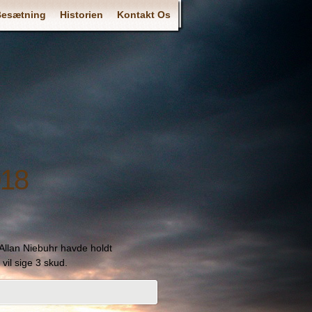
Besætning
Historien
Kontakt Os
018
 Allan Niebuhr havde holdt
il sige 3 skud.