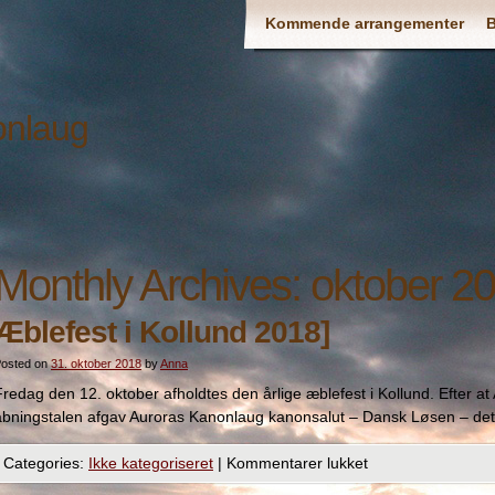
Kommende arrangementer
onlaug
Monthly Archives:
oktober 2
Æblefest i Kollund 2018]
osted on
31. oktober 2018
by
Anna
Fredag den 12. oktober afholdtes den årlige æblefest i Kollund. Efter at
åbningstalen afgav Auroras Kanonlaug kanonsalut – Dansk Løsen – det v
Categories:
Ikke kategoriseret
|
Kommentarer lukket