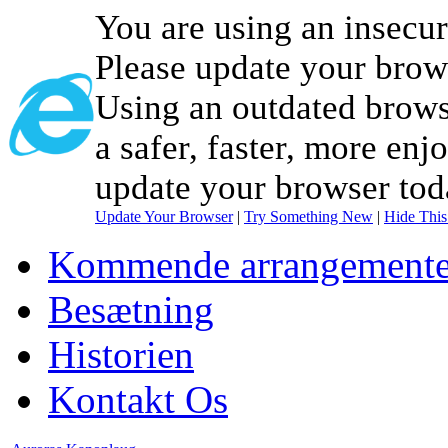
You are using an insecu
Please update your brow
Using an outdated brows
a safer, faster, more enj
update your browser tod
Update Your Browser
|
Try Something New
|
Hide Thi
Kommende arrangemente
Besætning
Historien
Kontakt Os