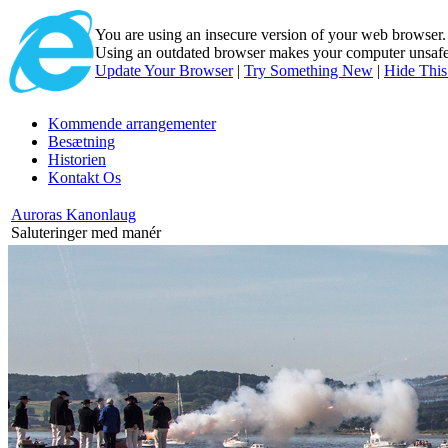
You are using an insecure version of
your web browser
Using an outdated browser makes your computer unsafe. 
Update Your Browser
|
Try Something New
|
Hide Thi
Kommende arrangementer
Besætning
Historien
Kontakt Os
Auroras Kanonlaug
Saluteringer med manér