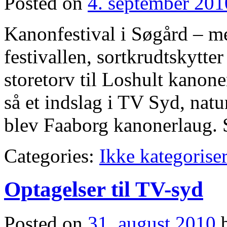
Posted on
4. september 201
Kanonfestival i Søgård – med
festivallen, sortkrudtskytter
storetorv til Loshult kano
så et indslag i TV Syd, nat
blev Faaborg kanonerlaug. S
Categories:
Ikke kategoriser
Optagelser til TV-syd
Posted on
31. august 2010