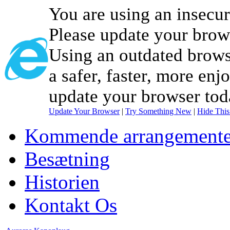
You are using an insecu
Please update your brow
Using an outdated brows
a safer, faster, more enj
update your browser tod
Update Your Browser
|
Try Something New
|
Hide Thi
Kommende arrangemente
Besætning
Historien
Kontakt Os